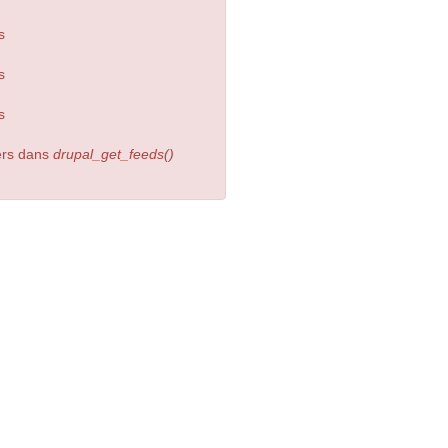
s
s
s
ters dans
drupal_get_feeds()