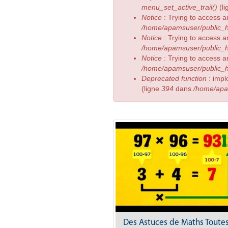
menu_set_active_trail()
(l
Notice
: Trying to access a
/home/apamsuser/public_h
Notice
: Trying to access a
/home/apamsuser/public_h
Notice
: Trying to access a
/home/apamsuser/public_h
Deprecated function
: impl
(ligne
394
dans
/home/apa
Des Astuces de Maths Toute