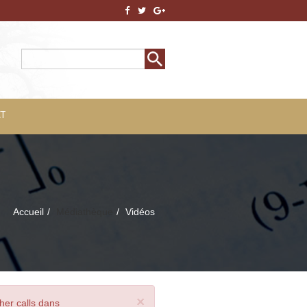
Rechercher
Formulaire de
recherche
T
Accueil
Médiathèque
Vidéos
×
her calls dans