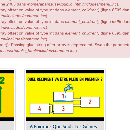
igne
2405
dans
/home/apamsuser/public_html/includes/menu.inc
).
rray offset on value of type int dans
element_children()
(ligne
6595
dan
tml/includes/common.inc
).
rray offset on value of type int dans
element_children()
(ligne
6595
dan
tml/includes/common.inc
).
rray offset on value of type int dans
element_children()
(ligne
6595
dan
tml/includes/common.inc
).
ode(): Passing glue string after array is deprecated. Swap the parame
msuser/public_html/includes/common.inc
).
s
6 Énigmes Que Seuls Les Génies