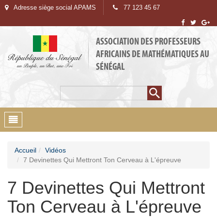
Adresse siège social APAMS
77 123 45 67
ASSOCIATION DES PROFESSEURS
AFRICAINS DE MATHÉMATIQUES AU
SÉNÉGAL
Rechercher
Formulaire de
recherche
Toggle
navigation
Accueil
Vidéos
7 Devinettes Qui Mettront Ton Cerveau à L'épreuve
7 Devinettes Qui Mettront
Ton Cerveau à L'épreuve