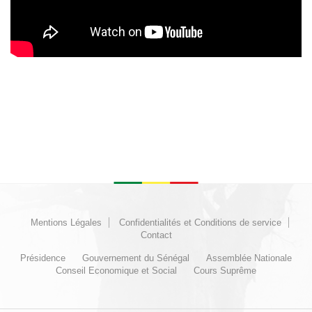
Mentions Légales
Confidentialités et Conditions de service
Contact
Présidence
Gouvernement du Sénégal
Assemblée Nationale
Conseil Economique et Social
Cours Suprême