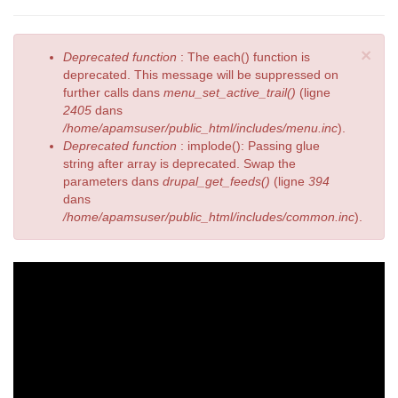
×
Deprecated function
: The each() function is
deprecated. This message will be suppressed on
further calls dans
menu_set_active_trail()
(ligne
2405
dans
/home/apamsuser/public_html/includes/menu.inc
).
Deprecated function
: implode(): Passing glue
string after array is deprecated. Swap the
parameters dans
drupal_get_feeds()
(ligne
394
dans
/home/apamsuser/public_html/includes/common.inc
).