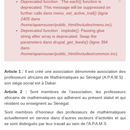
×
Deprecated function
: The each() function is
deprecated. This message will be suppressed on
further calls dans
menu_set_active_trail()
(ligne
2405
dans
/home/apamsuser/public_html/includes/menu.inc
).
Deprecated function
: implode(): Passing glue
string after array is deprecated. Swap the
parameters dans
drupal_get_feeds()
(ligne
394
dans
/home/apamsuser/public_html/includes/common.inc
).
Article 1 :
Il est créé une association dénommée association des
professeurs africains de Mathématiques au Sénégal (A.P.A.M.S) ;
son siège social est à Dakar.
Article 2 :
Sont membres de l’association, les professeurs
africains de mathématiques qui adhèrent au présent statut et qui
résident ou enseignent au Sénégal.
Sont membres d’honneur des professeurs de mathématiques
actuellement en service dans d’autres secteurs d’activités et qui
se sont distingués par leur travail au sein de l’A.P.A.M.S.