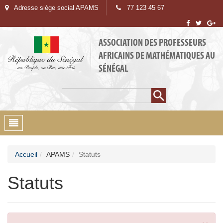
Adresse siège social APAMS
77 123 45 67
ASSOCIATION DES PROFESSEURS
AFRICAINS DE MATHÉMATIQUES AU
SÉNÉGAL
Rechercher
Formulaire de
recherche
Toggle
navigation
Accueil
APAMS
Statuts
Statuts