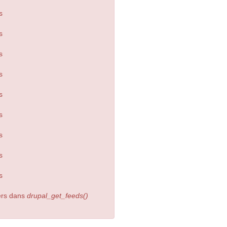
s
s
s
s
s
s
s
s
s
ters dans
drupal_get_feeds()