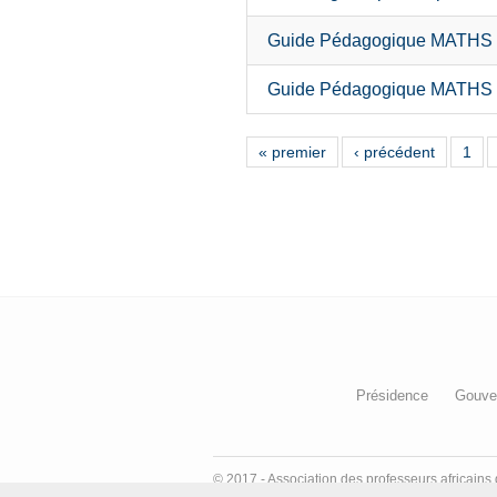
Guide Pédagogique MATHS
Guide Pédagogique MATHS
« premier
‹ précédent
1
Pages
Présidence
Gouve
© 2017 - Association des professeurs africai