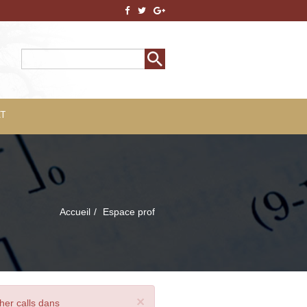
Rechercher
Formulaire de
recherche
T
Accueil
Espace prof
×
her calls dans