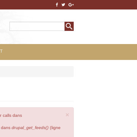
Rechercher
Formulaire de
recherche
T
×
r calls dans
s dans
drupal_get_feeds()
(ligne