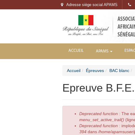
Adresse siège social APAMS
7
ASSOCIA
AFRICAI
SÉNÉGA
ACCUEIL
ESPA
APAMS
Accueil
Épreuves
BAC blanc
Epreuve B.F.E
Deprecated function
: The ea
menu_set_active_trail()
(lign
Deprecated function
: implod
394
dans
/home/apamsuser/p