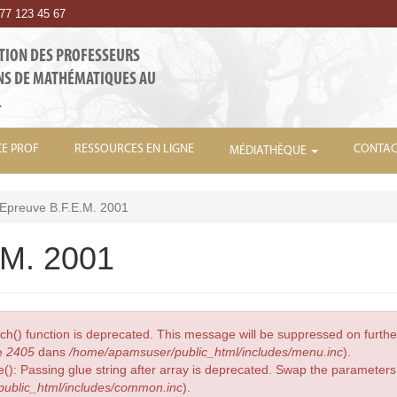
7 123 45 67
TION DES PROFESSEURS
NS DE MATHÉMATIQUES AU
L
CE PROF
RESSOURCES EN LIGNE
CONTAC
MÉDIATHÈQUE
Epreuve B.F.E.M. 2001
.M. 2001
ch() function is deprecated. This message will be suppressed on furthe
e
2405
dans
/home/apamsuser/public_html/includes/menu.inc
).
e(): Passing glue string after array is deprecated. Swap the parameter
ublic_html/includes/common.inc
).